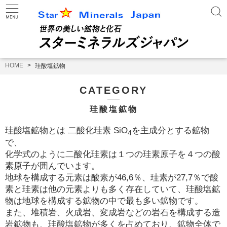
HOME
珪酸塩鉱物
CATEGORY
珪酸塩鉱物
珪酸塩鉱物とは 二酸化珪素 SiO
を主成分とする鉱物
4
で、
化学式のように二酸化珪素は１つの珪素原子を４つの酸
素原子が囲んでいます。
地球を構成する元素は酸素が46,6％、珪素が27,7％で酸
素と珪素は他の元素よりも多く存在していて、珪酸塩鉱
物は地球を構成する鉱物の中で最も多い鉱物です。
また、堆積岩、火成岩、変成岩などの岩石を構成する造
岩鉱物も、珪酸塩鉱物が多くを占めており、鉱物全体で