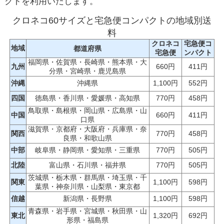
クトを利用いたします。
クロネコ60サイズと宅急便コンパクトの地域別送
料
クロネコ
宅急便コ
地域
都道府県
宅急便
ンパクト
福岡県・佐賀県・長崎県・熊本県・大
九州
660円
411円
分県・宮崎県・鹿児島県
沖縄
沖縄県
1,100円
552円
四国
徳島県・香川県・愛媛県・高知県
770円
458円
鳥取県・島根県・岡山県・広島県・山
中国
660円
411円
口県
滋賀県・京都府・大阪府・兵庫県・奈
関西
770円
458円
良県・和歌山県
中部
岐阜県・静岡県・愛知県・三重県
770円
505円
北陸
富山県・石川県・福井県
770円
505円
茨城県・栃木県・群馬県・埼玉県・千
関東
1,100円
598円
葉県・神奈川県・山梨県・東京都
信越
新潟県・長野県
1,100円
598円
青森県・岩手県・宮城県・秋田県・山
東北
1,320円
692円
形県・福島県