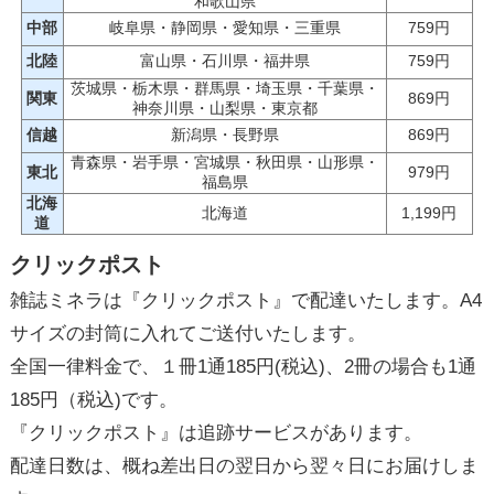
和歌山県
中部
岐阜県・静岡県・愛知県・三重県
759円
北陸
富山県・石川県・福井県
759円
茨城県・栃木県・群馬県・埼玉県・千葉県・
関東
869円
神奈川県・山梨県・東京都
信越
新潟県・長野県
869円
青森県・岩手県・宮城県・秋田県・山形県・
東北
979円
福島県
北海
北海道
1,199円
道
クリックポスト
雑誌ミネラは『クリックポスト』で配達いたします。A4
サイズの封筒に入れてご送付いたします。
全国一律料金で、１冊1通185円(税込)、2冊の場合も1通
185円（税込)です。
『クリックポスト』は追跡サービスがあります。
配達日数は、概ね差出日の翌日から翌々日にお届けしま