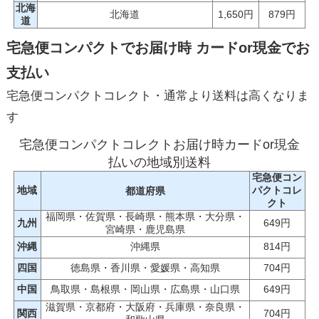
北海
北海道
1,650円
879円
道
宅急便コンパクトでお届け時 カードor現金でお
支払い
宅急便コンパクトコレクト・通常より送料は高くなりま
す
宅急便コンパクトコレクトお届け時カードor現金
払いの地域別送料
宅急便コン
地域
パクトコレ
都道府県
クト
福岡県・佐賀県・長崎県・熊本県・大分県・
九州
649円
宮崎県・鹿児島県
沖縄
沖縄県
814円
四国
徳島県・香川県・愛媛県・高知県
704円
中国
鳥取県・島根県・岡山県・広島県・山口県
649円
滋賀県・京都府・大阪府・兵庫県・奈良県・
関西
704円