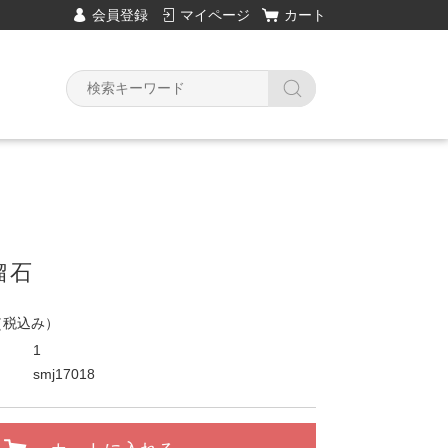
会員登録
マイページ
カート
榴石
（税込み）
1
smj17018