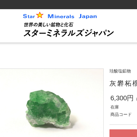
珪酸塩鉱物
灰礬柘
6,300円
在庫
商品コード