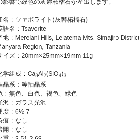
の影響で緑色の灰礬柘榴石が産出します。
和名：ツァボライト(灰礬柘榴石)
英語名：Tsavorite
地：Merelani Hills, Lelatema Mts, Simajiro District
anyara Region, Tanzania
サイズ：20mm×25mm×19mm 11g
化学組成：Ca
Al
(SiO
)
3
2
4
3
結晶系：等軸晶系
色：無色、白色、褐色、緑色
光沢：ガラス光沢
硬度：6½-7
条痕：なし
劈開：なし
比重：3.51-3.68