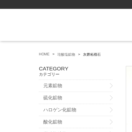
HOME
珪酸塩鉱物
灰礬柘榴石
CATEGORY
カテゴリー
元素鉱物
硫化鉱物
ハロゲン化鉱物
酸化鉱物