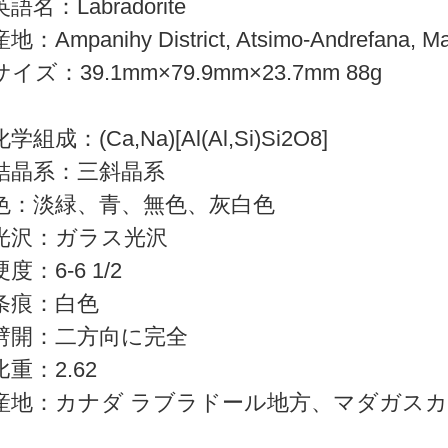
英語名：Labradorite
産地：Ampanihy District, Atsimo-Andrefana, M
サイズ：39.1mm×79.9mm×23.7mm 88g
化学組成：(Ca,Na)[Al(Al,Si)Si2O8]
結晶系：三斜晶系
色：淡緑、青、無色、灰白色
光沢：ガラス光沢
硬度：6-6 1/2
条痕：白色
劈開：二方向に完全
比重：2.62
産地：カナダ ラブラドール地方、マダガス