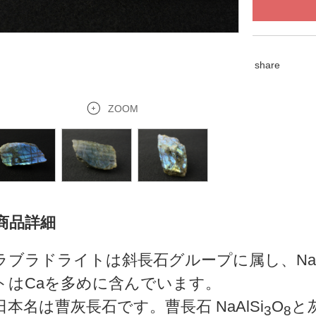
share
ZOOM
商品詳細
ラブラドライトは斜長石グループに属し、Na
トはCaを多めに含んでいます。
日本名は曹灰長石です。曹長石 NaAlSi
O
と灰
3
8