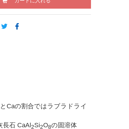
カートに入れる
とCaの割合ではラブラドライ
長石 CaAl
Si
O
の固溶体
2
2
8