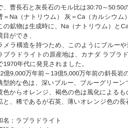
で、曹長石と灰長石のモル比は30:70～50:5
曹＝Na（ナトリウム） 灰＝Ca（カルシウ
この鉱物は生成時に、Na（ナトリウム）とC
境目ができ、
ラメラ構造を持つため、このようにブルーや
ラブラドライトの原産地は、カナダ ラブラドール地
で1970年代に発見されました。
12億9,000万年前～13億5,000万年前の
典型的な色は、深いブルー、ブルーグリーン
黄色からオレンジ、褐色の色は風化によるも
鉱と、稀であるが石英、薄いオレンジ色の長
和名：ラブラドライト