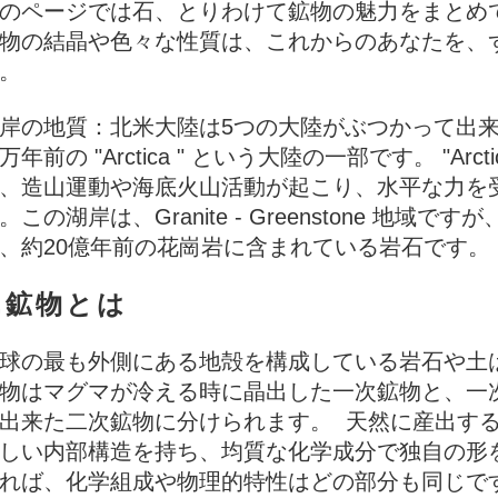
のページでは石、とりわけて鉱物の魅力をまとめ
物の結晶や色々な性質は、これからのあなたを、
。
岸の地質：北米大陸は5つの大陸がぶつかって出来
万年前の "Arctica " という大陸の一部です。 "Ar
、造山運動や海底火山活動が起こり、水平な力を
。この湖岸は、Granite - Greenstone 地
、約20億年前の花崗岩に含まれている岩石です。
1.鉱物とは
球の最も外側にある地殻を構成している岩石や土
物はマグマが冷える時に晶出した一次鉱物と、一
出来た二次鉱物に分けられます。 天然に産出す
しい内部構造を持ち、均質な化学成分で独自の形
れば、化学組成や物理的特性はどの部分も同じで