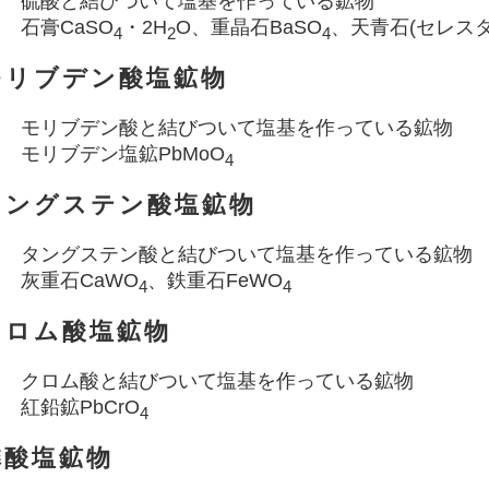
硫酸と結びついて塩基を作っている鉱物
石膏CaSO
・2H
O、重晶石BaSO
、天青石(セレスタ
4
2
4
モリブデン酸塩鉱物
モリブデン酸と結びついて塩基を作っている鉱物
モリブデン塩鉱PbMoO
4
タングステン酸塩鉱物
タングステン酸と結びついて塩基を作っている鉱物
灰重石CaWO
、鉄重石FeWO
4
4
クロム酸塩鉱物
クロム酸と結びついて塩基を作っている鉱物
紅鉛鉱PbCrO
4
燐酸塩鉱物