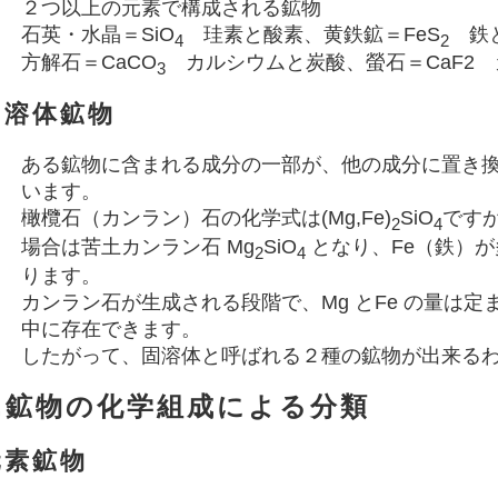
２つ以上の元素で構成される鉱物
石英・水晶＝SiO
珪素と酸素、黄鉄鉱＝FeS
鉄と
4
2
方解石＝CaCO
カルシウムと炭酸、螢石＝CaF2
3
固溶体鉱物
ある鉱物に含まれる成分の一部が、他の成分に置き
います。
橄欖石（カンラン）石の化学式は(Mg,Fe)
SiO
です
2
4
場合は苦土カンラン石 Mg
SiO
となり、Fe（鉄）が
2
4
ります。
カンラン石が生成される段階で、Mg とFe の量は
中に存在できます。
したがって、固溶体と呼ばれる２種の鉱物が出来る
3.鉱物の化学組成による分類
元素鉱物