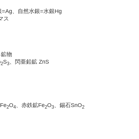
=Ag、自然水銀=水銀Hg
マス
る鉱物
b
S
、閃亜鉛鉱 ZnS
2
3
Fe
O
、赤鉄鉱Fe
O
、錫石SnO
2
4
2
3
2