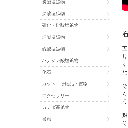
炭酸塩鉱物
燐酸塩鉱物
砒化・砒酸塩鉱物
珪酸塩鉱物
五
硫酸塩鉱物
り
バナジン酸塩鉱物
ず
た
化石
カット、研磨品・置物
そ
ん
アクセサリー
う
カナダ産鉱物
魅
書籍
そ