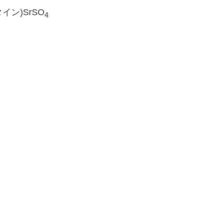
イン)SrSO
4