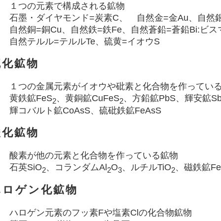
１つの元素で構成される鉱物
石墨・ダイヤモンド=炭素C、 自然金=金Au、自然銀
自然銅=銅Cu、自然鉄=鉄Fe、自然蒼鉛=蒼鉛Bi:ビス
自然テルル=テルルTe、硫黄=イオウS
硫化鉱物
１つの金属元素がイオウや砒素と化合物を作ってい
黄鉄鉱FeS
、黄銅鉱CuFeS
、方鉛鉱PbS、輝安鉱S
2
2
輝コバルト鉱CoAsS、硫砒鉄鉱FeAsS
酸化鉱物
酸素が他の元素と化合物を作っている鉱物
石英SiO
、コランダムAl
O
、ルチルTiO
、磁鉄鉱Fe
2
2
3
2
ハロゲン化鉱物
ハロゲン元素のフッ素Fや塩素Clの化合物鉱物