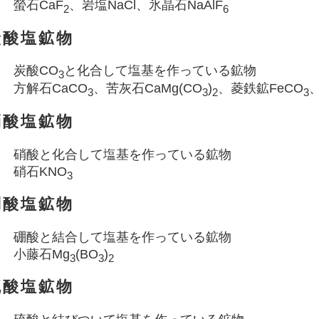
螢石CaF
、岩塩NaCl、氷晶石NaAlF
2
6
炭酸塩鉱物
炭酸CO
と化合して塩基を作っている鉱物
3
方解石CaCO
、苦灰石CaMg(CO
)
、菱鉄鉱FeCO
3
3
2
3
硝酸塩鉱物
硝酸と化合して塩基を作っている鉱物
硝石KNO
3
硼酸塩鉱物
硼酸と結合して塩基を作っている鉱物
小藤石Mg
(BO
)
3
3
2
硫酸塩鉱物